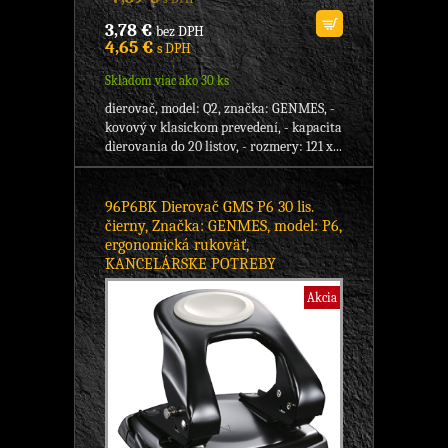
3,78 €
bez DPH
4,65 €
s DPH
Skladom viac ako 30 ks
dierovač, model: Q2, značka: GENMES, -
kovový v klasickom prevedení, - kapacita
dierovania do 20 listov, - rozmery: 121 x...
96P6BK Dierovač GMS P6 30 lis.
čierny, Značka: GENMES, model: P6,
ergonomická rukoväť,
KANCELÁRSKE POTREBY
Akcia