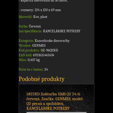
- kapacita dierovania do 30 listov,
- rozmery: 124 x 120 x 69 mm
Materiál:
Kov, plast
Farba:
Červená
Iná špecifikácia:
KANCELÁRSKE POTREBY
Kategória:
Kancelárske dierovačky
Výrobca:
GENMES
Kód produktu:
GE-96Q2RD
EAN kód:
6921615461434
Váha:
0,407 kg
Počet ks v balení:
24
Podobné produkty
5822RD Zošívačka GMS Q2 24/6
červená, Značka: GENMES, model:
Q2 pevná a spoľahlivá,
KANCELÁRSKE POTREBY