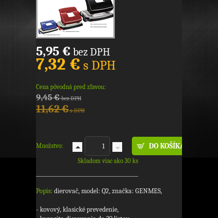
5,95 €
bez DPH
7,32 €
s DPH
Cena pôvodná pred zľavou:
9,45 €
bez DPH
11,62 €
s DPH
Množstvo:
Skladom viac ako 30 ks
Popis:
dierovač, model: Q2, značka: GENMES,
- kovový, klasické prevedenie,