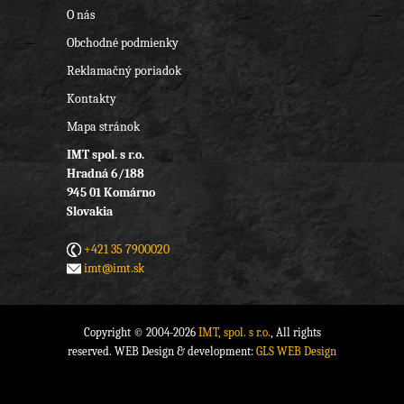
O nás
Obchodné podmienky
Reklamačný poriadok
Kontakty
Mapa stránok
IMT spol. s r.o.
Hradná 6/188
945 01 Komárno
Slovakia
+421 35 7900020
imt@imt.sk
Copyright © 2004-2026
IMT, spol. s r.o.
, All rights
reserved. WEB Design & development:
GLS WEB Design