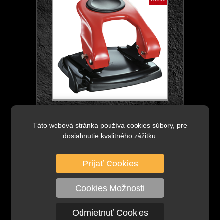
10,14 €
bez DPH
DETAIL
12,47 €
s DPH
Táto webová stránka používa cookies súbory, pre
6,49 €
dosiahnutie kvalitného zážitku.
bez DPH
7,98 €
s DPH
Skladom viac ako 30 ks
Prijať Cookies
dierovač, model: P6, značka: GENMES, -
kovový, moderný vzhľad, - ergonomická
Cookies Možnosti
rukoväť, pogumovaný povrch, - kapacita
dierovania...
Odmietnuť Cookies