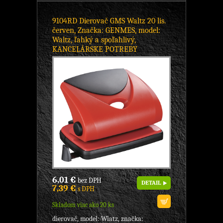
9104RD Dierovač GMS Waltz 20 lis.
červen, Značka: GENMES, model:
Waltz, ľahký a spoľahlivý,
KANCELÁRSKE POTREBY
6,01 €
bez DPH
DETAIL
7,39 €
s DPH
Skladom viac ako 20 ks
dierovač, model: Wlatz, značka: