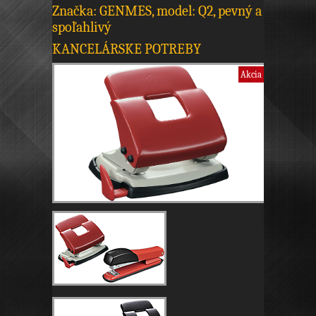
Značka: GENMES, model: Q2, pevný a
spoľahlivý
KANCELÁRSKE POTREBY
Akcia