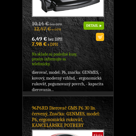
10,14 €
bez DPH
DETAIL
12,47 €
s DPH
6,49 €
bez DPH
7,98 €
s DPH
Na sklade sú posledné kusy,
prosím informujte sa
telefonicky.
dierovač, model: P6, značka: GENMES, -
kovový, moderný vzhľad, - ergonomická
rukoväť, pogumovaný povrch, - kapacita
dierovania...
96P6RD Dierovač GMS P6 30 lis.
červený, Značka: GENMES, model:
P6, ergonomická rukoväť,
KANCELÁRSKE POTREBY
Akcia