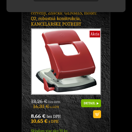
98Q2RD Dierovač GMS Q2 40 lis.
červený, Značka: GENMES, model:
Q2, robustná konštrukcia,
KANCELÁRSKE POTREBY
Akcia
13,26 €
bez DPH
DETAIL
16,31 €
s DPH
8,66 €
bez DPH
10,65 €
s DPH
Skladom viac ako 20 ks