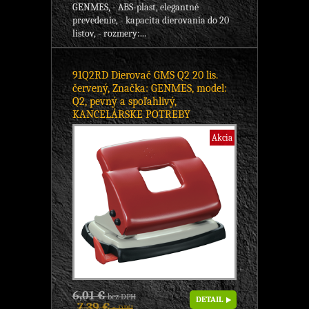
GENMES, - ABS-plast, elegantné
prevedenie, - kapacita dierovania do 20
listov, - rozmery:...
91Q2RD Dierovač GMS Q2 20 lis.
červený, Značka: GENMES, model:
Q2, pevný a spoľahlivý,
KANCELÁRSKE POTREBY
Akcia
6,01 €
bez DPH
DETAIL
7,39 €
s DPH