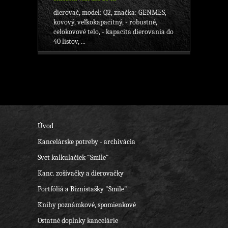
dierovač, model: Q2, značka: GENMES, -
kovový, veľkokapacitný, - robustné,
celokovové telo, - kapacita dierovania do
40 listov, ...
Úvod
Kancelárske potreby - archivácia
Svet kalkulačiek "Smile"
Kanc. zošívačky a dierovačky
Portfóliá a Biznistašky "Smile"
Knihy poznámkové, spomienkové
Ostatné doplnky kancelárie