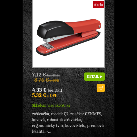
Akcia
7,12 €
bez DPH
DETAIL
8,76 €
s DPH
4,33 €
bez DPH
5,32 €
s DPH
Skladom viac ako 20 ks
zošívačka, model: Q2, značka: GENMES, -
kovová, robustná zošívačka, -
ergonomický tvar, kovové telo, prémiová
kvalita, -...