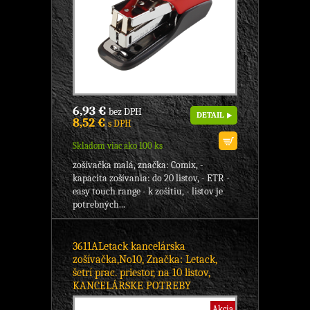
6,93 €
bez DPH
DETAIL
8,52 €
s DPH
Skladom viac ako 100 ks
zošívačka malá, značka: Comix, -
kapacita zošívania: do 20 listov, - ETR -
easy touch range - k zošitiu, - listov je
potrebných...
3611ALetack kancelárska
zošívačka,No10, Značka: Letack,
šetrí prac. priestor, na 10 listov,
KANCELÁRSKE POTREBY
Akcia