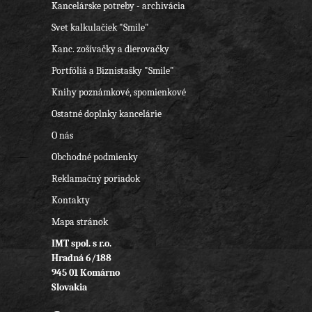
Kancelárske potreby - archivácia
Svet kalkulačiek "Smile"
Kanc. zošívačky a dierovačky
Portfóliá a Biznistašky "Smile"
Knihy poznámkové, spomienkové
Ostatné doplnky kancelárie
O nás
Obchodné podmienky
Reklamačný poriadok
Kontakty
Mapa stránok
IMT spol. s r.o.
Hradná 6/188
945 01 Komárno
Slovakia