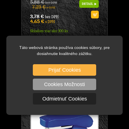
5,88 €
bez DPH
DETAIL
7,23 €
s DPH
3,78 €
bez DPH
4,65 €
s DPH
Skladom viac ako 300 ks
zošívačka celokovová, značka: Letack, -
kapacita zošívania: do 16 listov, -
Táto webová stránka používa cookies súbory, pre
klasický vzhľad, - náplne: 24/6, - farby:
dosiahnutie kvalitného zážitku.
modrá, ...
Prijať Cookies
5486BU Zošívačka GMS Wave No.10
modrá, Značka: GENMES, model:
Wawe, pohodlná manipulácia,
Cookies Možnosti
KANCELÁRSKE POTREBY
Odmietnuť Cookies