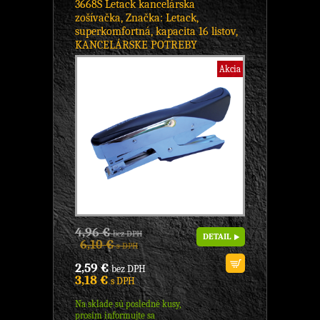
3668S Letack kancelárska
zošívačka, Značka: Letack,
superkomfortná, kapacita 16 listov,
KANCELÁRSKE POTREBY
Akcia
4,96 €
bez DPH
DETAIL
6,10 €
s DPH
2,59 €
bez DPH
3,18 €
s DPH
Na sklade sú posledné kusy,
prosím informujte sa