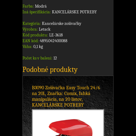
Farba:
Modrá
Iná špecifikácia:
KANCELÁRSKE POTREBY
Kategória:
Kancelárske zošívačky
Výrobca:
Letack
Kód produktu:
LE-3618
EAN kód:
4895042400088
Váha:
0,1 kg
Počet ks v balení:
12
Podobné produkty
B3090 Zošívačka Easy Touch 24/6
na 20l., Značka: Comix, ľahká
manipulácia, na 20 listov,
KANCELÁRSKE POTREBY