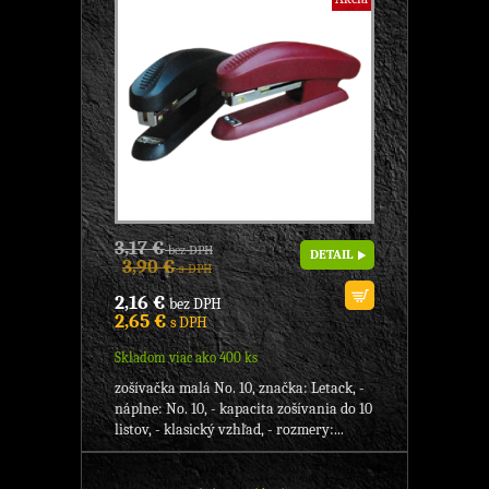
3,17 €
bez DPH
DETAIL
3,90 €
s DPH
2,16 €
bez DPH
2,65 €
s DPH
Skladom viac ako 400 ks
zošívačka malá No. 10, značka: Letack, -
náplne: No. 10, - kapacita zošívania do 10
listov, - klasický vzhľad, - rozmery:...