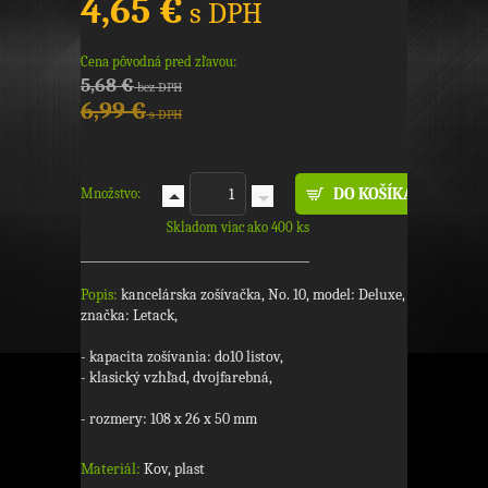
4,65 €
s DPH
Cena pôvodná pred zľavou:
5,68 €
bez DPH
6,99 €
s DPH
Množstvo:
Skladom viac ako 400 ks
Popis:
kancelárska zošívačka, No. 10, model: Deluxe,
značka: Letack,
- kapacita zošívania: do10 listov,
- klasický vzhľad, dvojfarebná,
- rozmery: 108 x 26 x 50 mm
Materiál:
Kov, plast